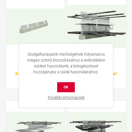
Szolgáltatásaink minőségének folyamatos
magas szintű biztosításához a weboldalon
BECOSPACE
BECOSTOP ASF-R
sütiket használunk, a böngészéssel
hozzájárulsz a sütik használatához.
Kérje árajánlatunkat
Kérje árajánlatunkat
OK
További információk