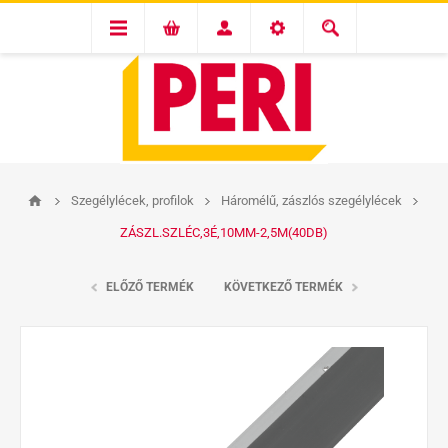
Szegélylécek, profilok
Háromélű, zászlós szegélylécek
ZÁSZL.SZLÉC,3É,10MM-2,5M(40DB)
ELŐZŐ TERMÉK
KÖVETKEZŐ TERMÉK