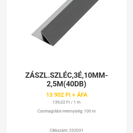
ZÁSZL.SZLÉC,3É,10MM-
2,5M(40DB)
13 902 Ft + ÁFA
139,02 Ft / 1 m
Csomagolási mennyiség: 100 m
Cikkszám:
232031