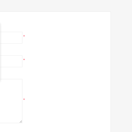
*
*
*