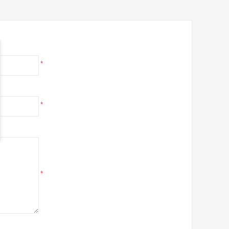
*
*
*