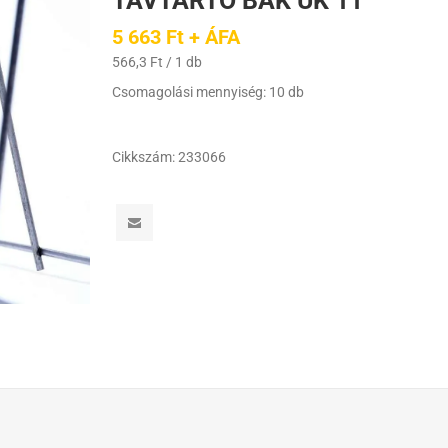
TÁVTARTÓ BAK UK 11
5 663 Ft + ÁFA
566,3 Ft / 1 db
Csomagolási mennyiség: 10 db
Cikkszám:
233066