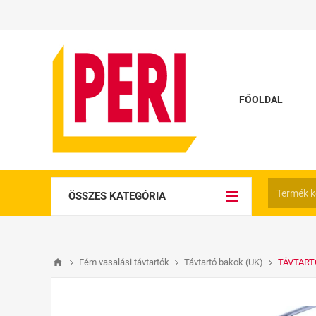
FŐOLDAL
ÖSSZES KATEGÓRIA
Fém vasalási távtartók
Távtartó bakok (UK)
TÁVTART