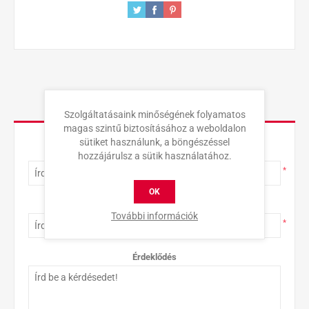
KAPCSOLAT
Szolgáltatásaink minőségének folyamatos
magas szintű biztosításához a weboldalon
sütiket használunk, a böngészéssel
Teljes név
hozzájárulsz a sütik használatához.
*
OK
E-mail-cím
További információk
*
Érdeklődés