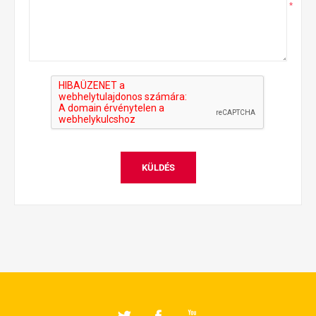
*
KÜLDÉS