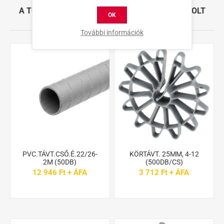
A TÖBBI VÁSÁRLÓ ÁLTAL SZINTÉN MEGVÁSÁROLT
OK
TERMÉKEK
További információk
PVC.TÁVT.CSŐ.É.22/26-
KÖRTÁVT. 25MM, 4-12
2M (50DB)
(500DB/CS)
12 946 Ft + ÁFA
3 712 Ft + ÁFA