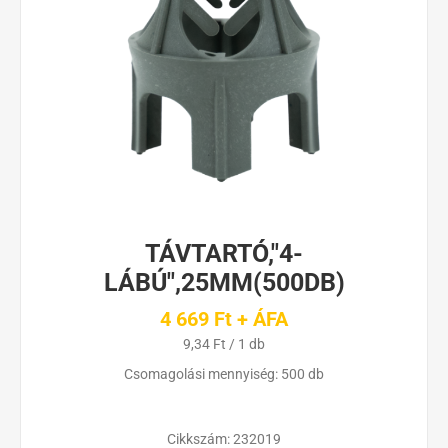
TÁVTARTÓ,"4-
LÁBÚ",25MM(500DB)
4 669 Ft + ÁFA
9,34 Ft / 1 db
Csomagolási mennyiség: 500 db
Cikkszám:
232019