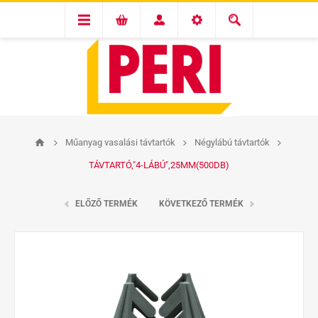
Műanyag vasalási távtartók
Négylábú távtartók
TÁVTARTÓ,"4-LÁBÚ",25MM(500DB)
ELŐZŐ TERMÉK
KÖVETKEZŐ TERMÉK