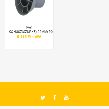
PVC
KÓNUSZ(SZÜRKE),22MM(500DB)
5 115 Ft + ÁFA