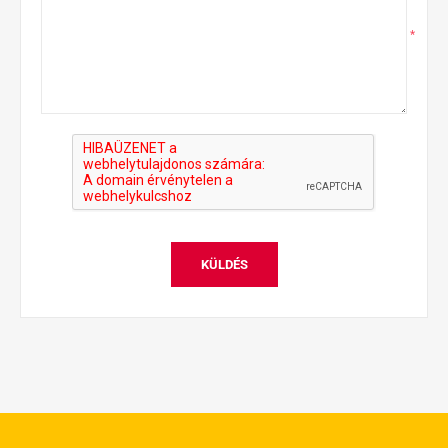
*
KÜLDÉS