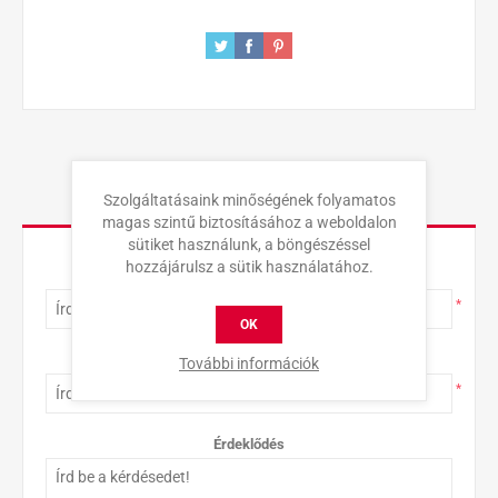
Szolgáltatásaink minőségének folyamatos
KAPCSOLAT
magas szintű biztosításához a weboldalon
sütiket használunk, a böngészéssel
hozzájárulsz a sütik használatához.
Teljes név
*
OK
E-mail-cím
További információk
*
Érdeklődés