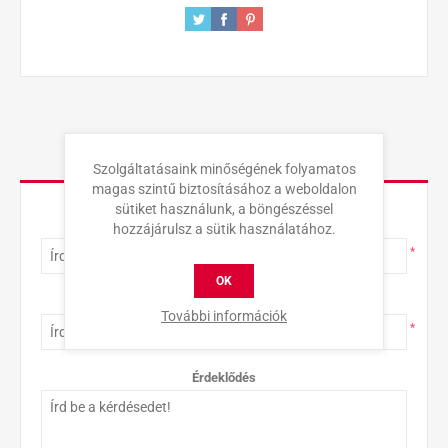
KAPCSOLAT
Szolgáltatásaink minőségének folyamatos
magas szintű biztosításához a weboldalon
sütiket használunk, a böngészéssel
Teljes név
hozzájárulsz a sütik használatához.
*
OK
E-mail-cím
További információk
*
Érdeklődés