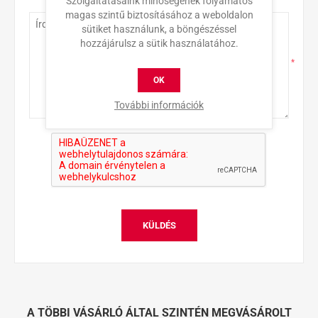
Szolgáltatásaink minőségének folyamatos
Érdeklődés
magas szintű biztosításához a weboldalon
sütiket használunk, a böngészéssel
hozzájárulsz a sütik használatához.
*
OK
További információk
KÜLDÉS
A TÖBBI VÁSÁRLÓ ÁLTAL SZINTÉN MEGVÁSÁROLT