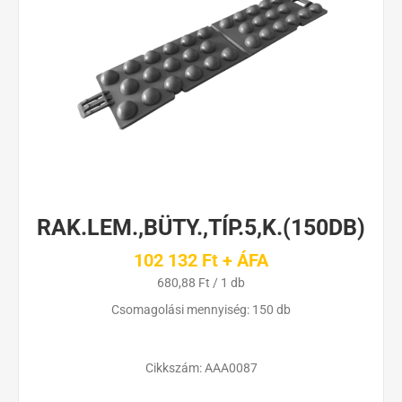
RAK.LEM.,BÜTY.,TÍP.5,K.(150DB)
102 132 Ft + ÁFA
680,88 Ft / 1 db
Csomagolási mennyiség: 150 db
Cikkszám:
AAA0087