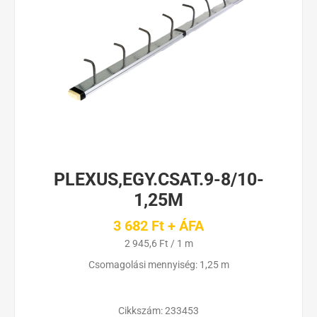
PLEXUS,EGY.CSAT.9-8/10-
1,25M
3 682 Ft + ÁFA
2 945,6 Ft / 1 m
Csomagolási mennyiség: 1,25 m
Cikkszám:
233453