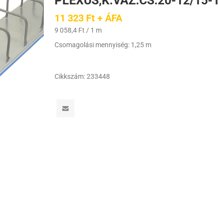
PLEXUS,K.VÁZ.CS.20-12/15-
11 323 Ft + ÁFA
9 058,4 Ft / 1 m
Csomagolási mennyiség: 1,25 m
Cikkszám:
233448