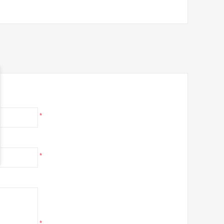
*
*
*