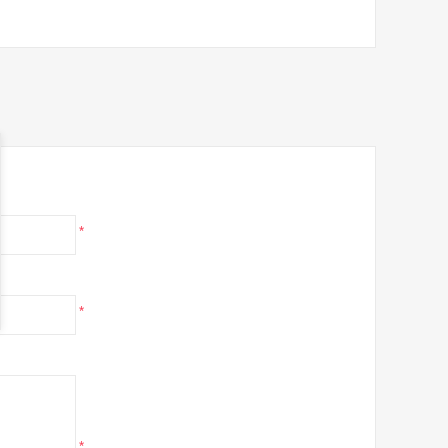
*
*
*