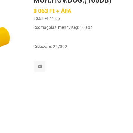
MŰA.HÜV.DUG.(100DB)
8 063 Ft + ÁFA
80,63 Ft / 1 db
Csomagolási mennyiség: 100 db
Cikkszám:
227892