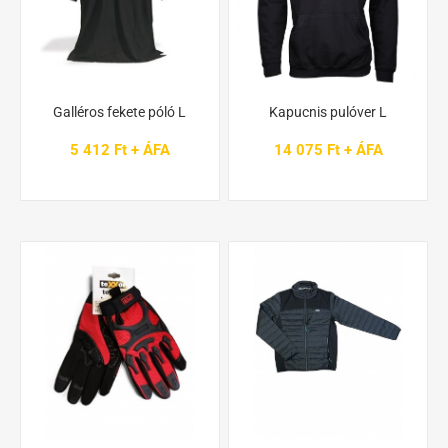
Galléros fekete póló L
Kapucnis pulóver L
5 412 Ft + ÁFA
14 075 Ft + ÁFA