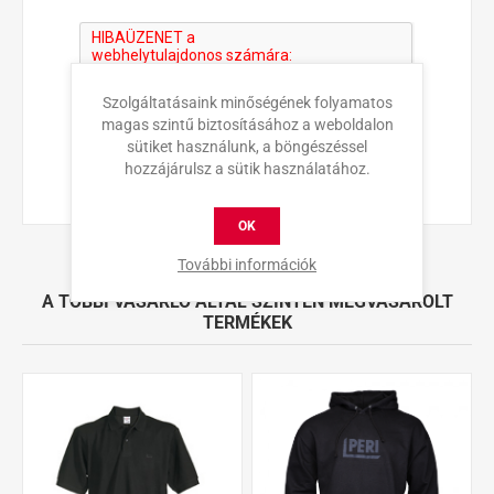
Szolgáltatásaink minőségének folyamatos
magas szintű biztosításához a weboldalon
sütiket használunk, a böngészéssel
KÜLDÉS
hozzájárulsz a sütik használatához.
OK
További információk
A TÖBBI VÁSÁRLÓ ÁLTAL SZINTÉN MEGVÁSÁROLT
TERMÉKEK