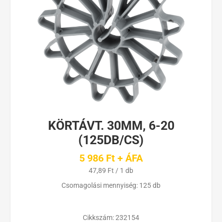
KÖRTÁVT. 30MM, 6-20
(125DB/CS)
5 986 Ft + ÁFA
47,89 Ft / 1 db
Csomagolási mennyiség: 125 db
Cikkszám:
232154