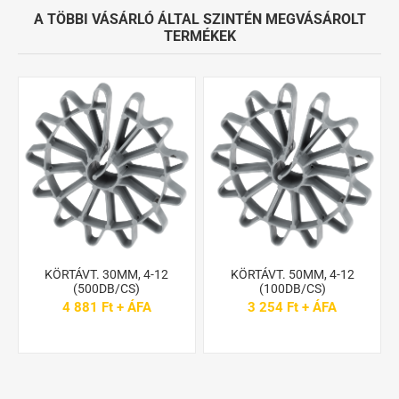
A TÖBBI VÁSÁRLÓ ÁLTAL SZINTÉN MEGVÁSÁROLT
TERMÉKEK
KÖRTÁVT. 30MM, 4-12
KÖRTÁVT. 50MM, 4-12
(500DB/CS)
(100DB/CS)
4 881 Ft + ÁFA
3 254 Ft + ÁFA