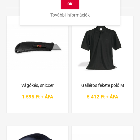
TERMÉKEK
OK
További információk
Vágókés, sniccer
Galléros fekete póló M
1 595 Ft + ÁFA
5 412 Ft + ÁFA