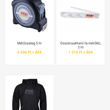
Mérőszalag 5 m
Összecsukható fa mérőléc,
2 m
4 506 Ft + ÁFA
1 316 Ft + ÁFA