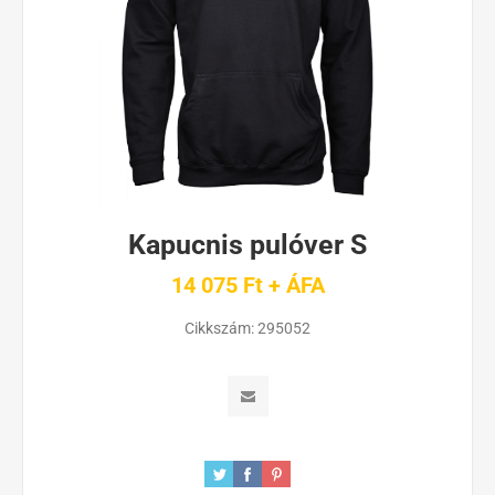
Kapucnis pulóver S
14 075 Ft + ÁFA
Cikkszám:
295052