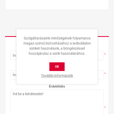
KAPCSOLAT
Szolgáltatásaink minőségének folyamatos
magas szintű biztosításához a weboldalon
Teljes név
sütiket használunk, a böngészéssel
hozzájárulsz a sütik használatához.
*
OK
E-mail-cím
*
További információk
Érdeklődés
*