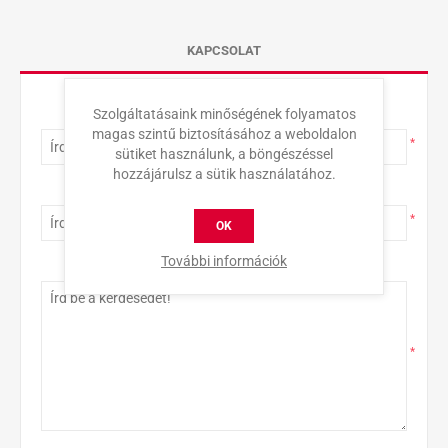
KAPCSOLAT
Szolgáltatásaink minőségének folyamatos
Teljes név
magas szintű biztosításához a weboldalon
*
sütiket használunk, a böngészéssel
hozzájárulsz a sütik használatához.
E-mail-cím
*
OK
További információk
Érdeklődés
*