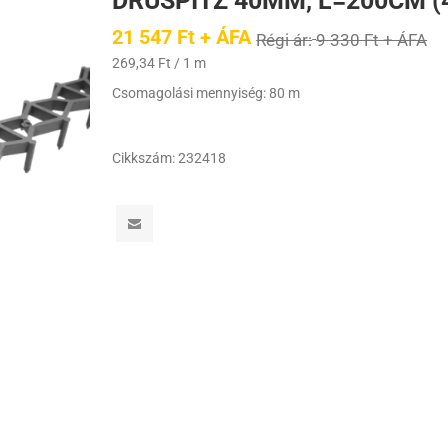
DRUSPITZ 40MM, L=200CM (
21 547 Ft + ÁFA
Régi ár:
9 330 Ft + ÁFA
269,34 Ft / 1 m
Csomagolási mennyiség: 80 m
Cikkszám:
232418