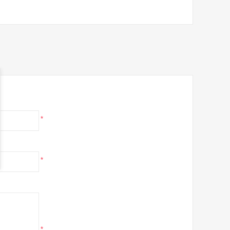
*
*
*