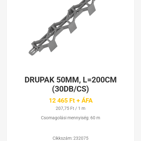
DRUPAK 50MM, L=200CM
(30DB/CS)
12 465 Ft + ÁFA
207,75 Ft / 1 m
Csomagolási mennyiség: 60 m
Cikkszám:
232075