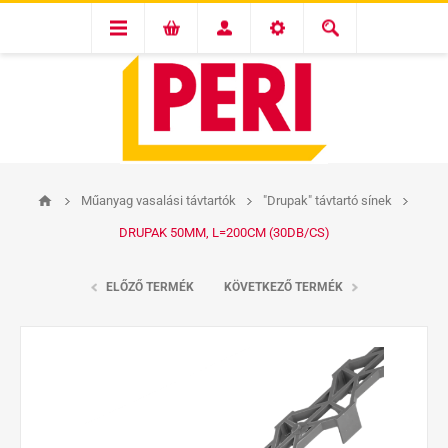
Műanyag vasalási távtartók
"Drupak" távtartó sínek
DRUPAK 50MM, L=200CM (30DB/CS)
ELŐZŐ TERMÉK
KÖVETKEZŐ TERMÉK